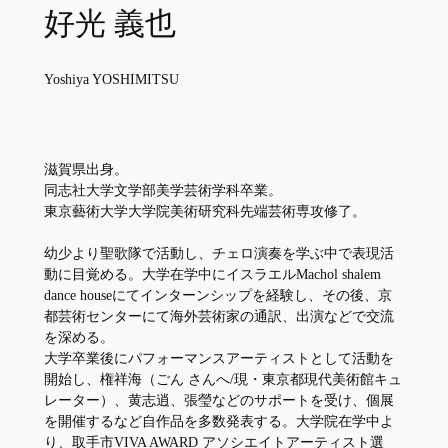
好光 義也
Yoshiya YOSHIMITSU
滋賀県出⾝。
同志社⼤学⽂学部美学芸術学科卒業。
東京藝術⼤学⼤学院美術研究科先端芸術専攻修了。
幼少より聖歌隊で活動し、チェロ演奏を学ぶ中で表現活
動に⽬覚める。⼤学在学中にイスラエルMachol shalem
dance houseにてインターンシップを経験し、その後、京
都芸術センターにて海外芸術家の通訳、出演などで交流
を深める。
⼤学卒業後にパフォーマンスアーティストとして活動を
開始し、権祥海（ごん さんへ/現・東京都現代美術館キュ
レーター）、黄志逍、張瑩などのサポートを受け、個展
を開催するなど⾃作品を多数発表する。⼤学院在学中よ
り、取⼿市VIVA AWARD アソシエイトアーティスト選