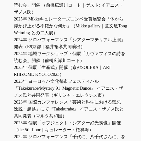
読む会」開催 （前橋広瀬川コート｜ゲスト: イアニス・
ザノス⽒）
2025年 Mikkeキュレーターズコンペ受賞展覧会「体から
浮かび上がる不確かな何か」（Mikke gallery｜童⽂敏Tong
Weiming との⼆⼈展）
2024年 ソロパフォーマンス「シアターマテリアル上演」
発表（E9京都｜福井裕孝共同演出）
2024年 地域ワークショップ・個展「カヴァフィスの詩を
読む会」開催（前橋広瀬川コート）
2023年 個展「⽣産式」開催（京都SOLERA｜ART
RHIZOME KYOTO2023）
2023年 ヨーロッパ⽂化都市フェスティバル
『Takekurabe/Mystery 91_Magnetic Dance』 イアニス・ザ
ノス⽒と共同発表（ギリシャ・エレウシス市）
2023年 国際カンファレンス「芸術と科学における禁忌・
逸脱・超越」にて『Takekurabe』 イアニス・ザノス⽒と
共同発表（マルタ共和国）
2023年 個展「オブジェクト・シアター好光義也」開催
（the 5th floor｜キュレーター：権祥海）
2022年 ソロパフォーマンス「千代に、⼋千代さんに」を