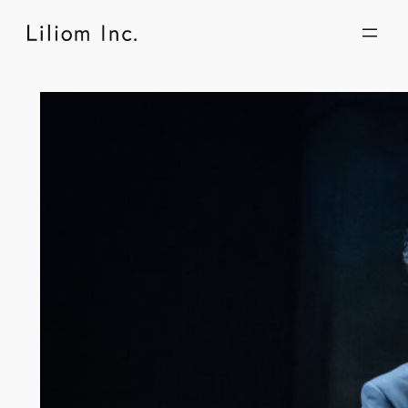
内
容
を
ス
キ
ッ
プ