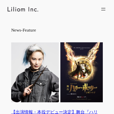
内
容
を
ス
キ
News-Feature
ッ
プ
【出演情報・本役デビュー決定】舞台『ハリ