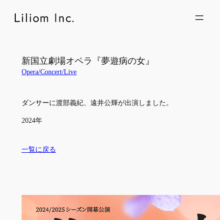
内
容
を
ス
キ
新国立劇場オペラ『夢遊病の女』
ッ
Opera/Concert/Live
プ
ダンサーに渡部義紀、遠井公輝が出演しました。
2024年
一覧に戻る