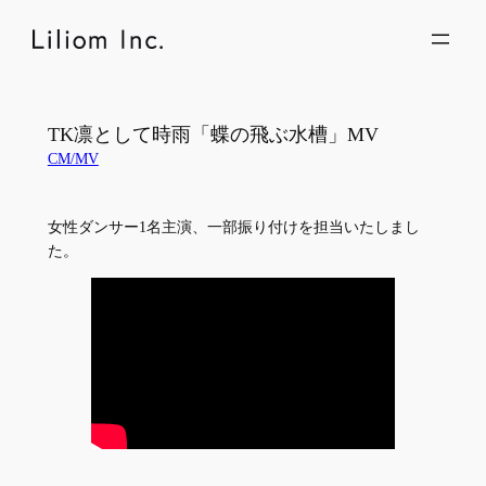
内
容
を
ス
キ
TK凛として時雨「蝶の飛ぶ水槽」MV
ッ
CM/MV
プ
女性ダンサー1名主演、一部振り付けを担当いたしまし
た。