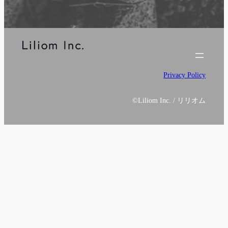
Privacy Policy
©
Liliom Inc. / リリオム