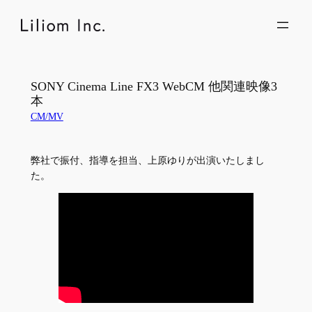
内
容
を
ス
キ
SONY Cinema Line FX3 WebCM 他関連映像3
ッ
本
プ
CM/MV
弊社で振付、指導を担当、上原ゆりが出演いたしまし
た。